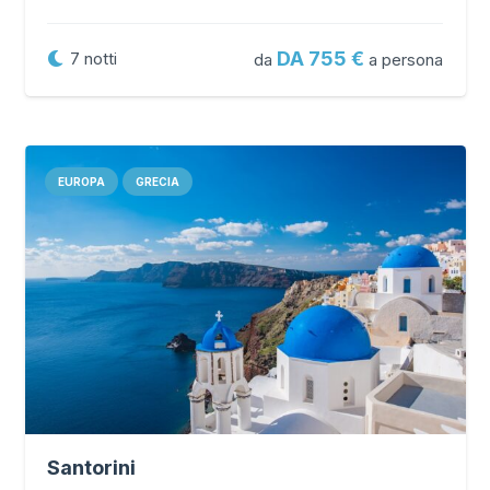
DA 755
7
notti
da
a persona
EUROPA
GRECIA
Santorini