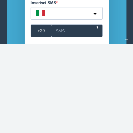
Inserisci SMS
Italy
?
Conferma
Accetto le condizioni generali e di
ricevere le newsletter
Puoi annullare l'iscrizione in qualsiasi momento
utilizzando il link incluso nella nostra newsletter.
ISCRIVITI