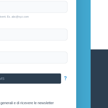
scriverti. Es. abc@xyz.com
?
generali e di ricevere le newsletter