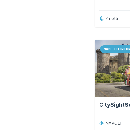
7
notti
NAPOLI E DINTO
CitySightS
NAPOLI