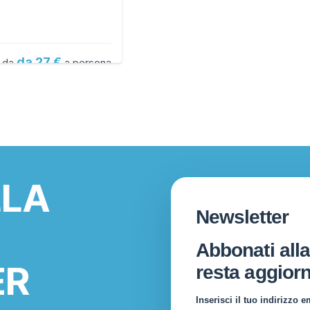
da 27
da
a persona
LLA
Newsletter
Abbonati alla
ER
resta aggiorn
Inserisci il tuo indirizzo em