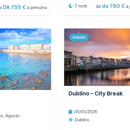
da 780
7
notti
da
a 
DA 755
a
a persona
EUROPA
Dublino – City Break
30/05/2026
io, Agosto
Dublino