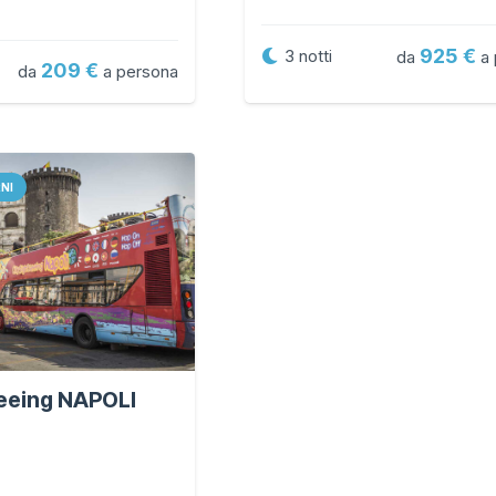
925
3
notti
da
a 
209
da
a persona
RNI
eeing NAPOLI