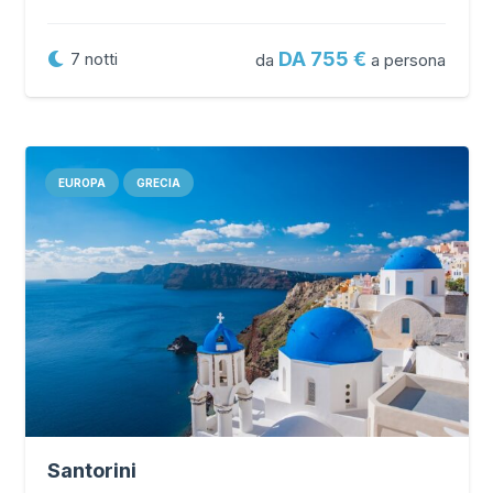
DA 755
7
notti
da
a persona
EUROPA
GRECIA
Santorini