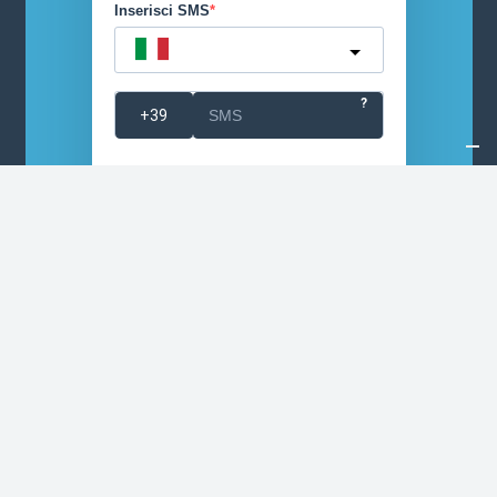
Inserisci SMS
Italy
?
Conferma
Accetto le condizioni generali e di
ricevere le newsletter
Puoi annullare l'iscrizione in qualsiasi momento
utilizzando il link incluso nella nostra newsletter.
ISCRIVITI