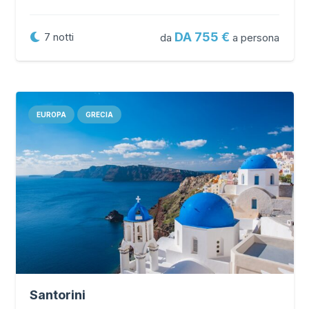
DA 755
7
notti
da
a persona
EUROPA
GRECIA
Santorini