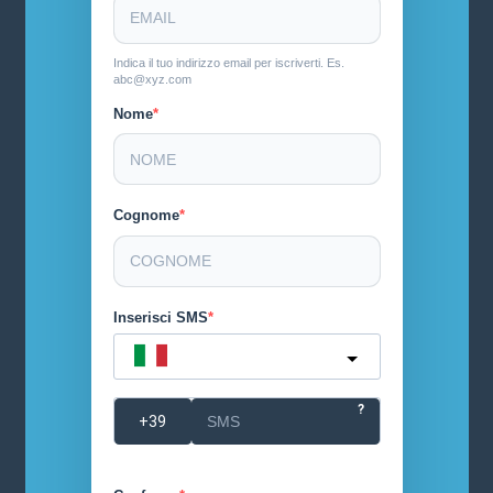
Indica il tuo indirizzo email per iscriverti. Es.
abc@xyz.com
Nome
Cognome
Inserisci SMS
Italy
?