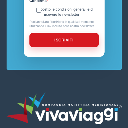
Conferma
Accetto le condizioni generali e di
ricevere le newsletter
Puoi annullare l'iscrizione in qualsiasi momento
utilizzando il link incluso nella nostra newsletter.
ISCRIVITI