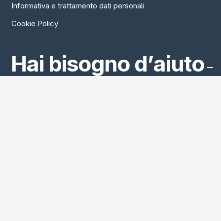
Informativa e trattamento dati personali
Cookie Policy
Hai bisogno d’aiuto
?
+39 081 552 45 18
info@vivaviaggi.it
Informazioni
generali