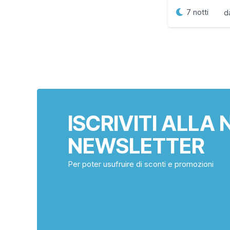
7
notti
d
ISCRIVITI ALLA
NEWSLETTER
Per poter usufruire di sconti e promozioni