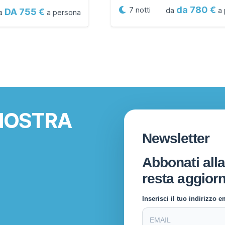
da 780
7
notti
da
a 
DA 755
a
a persona
 NOSTRA
Newsletter
Abbonati alla
resta aggiorn
Inserisci il tuo indirizzo em