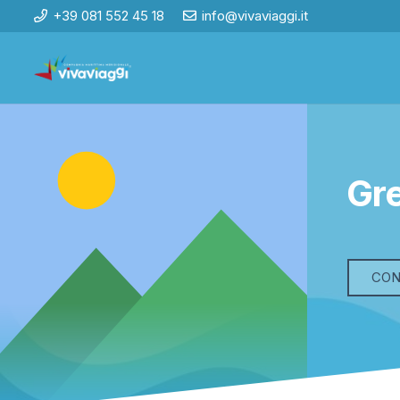
+39 081 552 45 18
info@vivaviaggi.it
Gre
CON