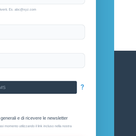
scriverti. Es. abc@xyz.com
?
generali e di ricevere le newsletter
iasi momento utilizzando il link incluso nella nostra