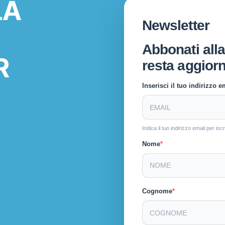
LA
Newsletter
Abbonati alla
R
resta aggiorn
Inserisci il tuo indirizzo em
Indica il tuo indirizzo email per i
Nome
Cognome