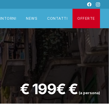
DINTORNI
NEWS
CONTATTI
OFFERTE
€
199€
(a persona)