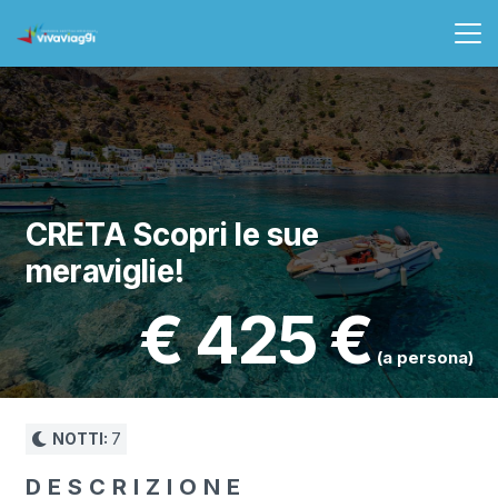
CRETA Scopri le sue
meraviglie!
€
425
(a persona)
NOTTI:
7
DESCRIZIONE