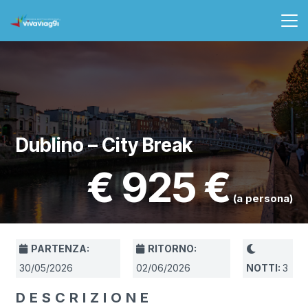
Dublino – City Break
€
925
(a persona)
PARTENZA:
RITORNO:
30/05/2026
02/06/2026
NOTTI:
3
DESCRIZIONE