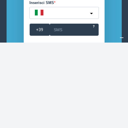
Inserisci SMS
Italy
?
Conferma
Accetto le condizioni generali e di
ricevere le newsletter
Puoi annullare l'iscrizione in qualsiasi momento
utilizzando il link incluso nella nostra newsletter.
ISCRIVITI