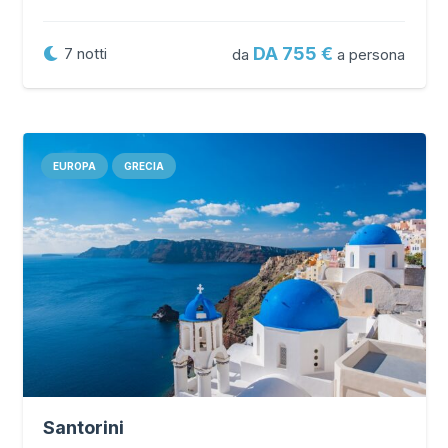
DA 755
7
notti
da
a persona
EUROPA
GRECIA
Santorini